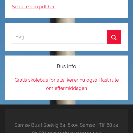
Se den som pdf her
Bus info
Gratis skolebus for alle, kører nu også i fast rute
om eftermiddagen
Samsø Bus I Sælvig 64, 8305 Samsø I Tlf. 88 44